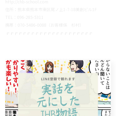
http://chb-school.com
住所：熊本県熊本市東区尾ノ上1-7-18美創ビル1F
TEL：096-285-5311
携帯：070-5486-0088（お客様係 杉村）
┏┏┏┏┏┏┏┏┏┏┏┏┏┏┏┏┏┏┏┏┏
--------------------------------------------------------------------
--
JHB整体スクール
熊本県熊本市東区月出１丁目１−１１
電話番号:096-285-5311
--------------------------------------------------------------------
--