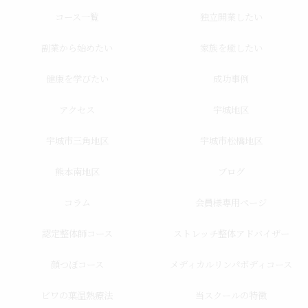
コース一覧
独立開業したい
副業から始めたい
家族を癒したい
健康を学びたい
成功事例
アクセス
宇城地区
宇城市三角地区
宇城市松橋地区
熊本南地区
ブログ
コラム
会員様専用ページ
認定整体師コース
ストレッチ整体アドバイザー
顔つぼコース
メディカルリンパボディコース
ビワの葉温熱療法
当スクールの特徴