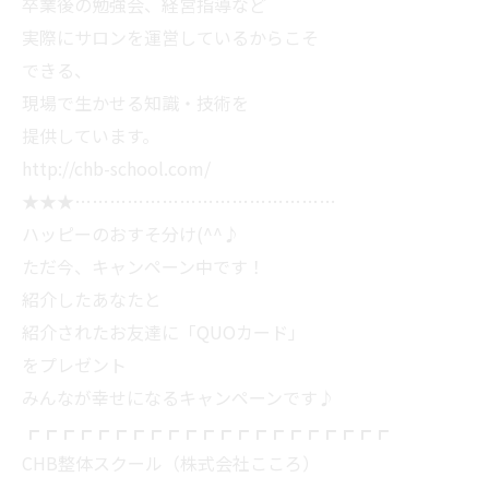
卒業後の勉強会、経営指導など
実際にサロンを運営しているからこそ
できる、
現場で生かせる知識・技術を
提供しています。
http://chb-school.com/
★★★………………………………………
ハッピーのおすそ分け(^^♪
ただ今、キャンペーン中です！
紹介したあなたと
紹介されたお友達に「QUOカード」
をプレゼント
みんなが幸せになるキャンペーンです♪
┏┏┏┏┏┏┏┏┏┏┏┏┏┏┏┏┏┏┏┏┏
CHB整体スクール（株式会社こころ）