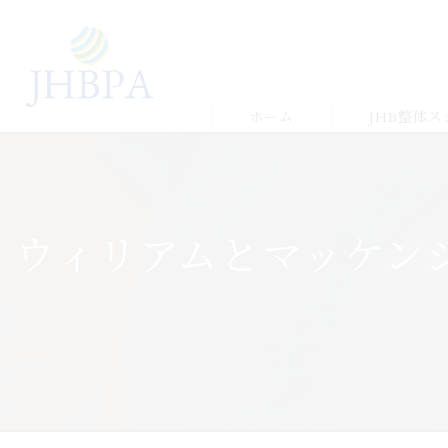
ホーム
JHB整体
受講の流れ
メルマガ&LIN
ウィリアムとマッケン
受講生の声＆
ゆかりの店舗
よくある質問