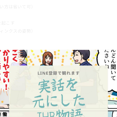
ない方は省いて可）
を起こす
フィンクスの姿勢）
伏せのような反復運動を
クス状態で行う）
ださい。