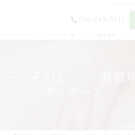
ウィリアム
096-285-5311
スクールについて
コース一覧
成功事例
独立開業したい
E登録
副業から始めたい
ジー その2 ／ 骨盤
体験談
家族を癒したい
パマッサージ
紹介
健康を学びたい
整体のスクールならJHB整体スクール
ブログ
ウィリアムとマッ