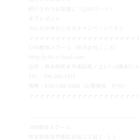
紹介されたお友達に「QUOカード」
をプレゼント
みんなが幸せになるキャンペーンです♪
┏┏┏┏┏┏┏┏┏┏┏┏┏┏┏┏┏┏┏┏
CHB整体スクール（株式会社こころ）
http://chb-school.com
住所：熊本県熊本市東区尾ノ上1-7-18美創ビル
TEL：096-285-5311
携帯：070-5486-0088（お客様係 杉村）
┏┏┏┏┏┏┏┏┏┏┏┏┏┏┏┏┏┏┏┏
---------------------------------------------------------
JHB整体スクール
熊本県熊本市東区月出１丁目１−１１