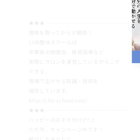
★★★………………………………………
資格を取ってからが勝負！
CHB整体スクールは
卒業後の勉強会、経営指導など
実際にサロンを運営しているからこそ
できる、
現場で生かせる知識・技術を
提供しています。
http://chb-school.com/
★★★………………………………………
ハッピーのおすそ分け(^^♪
ただ今、キャンペーン中です！
紹介したあなたと