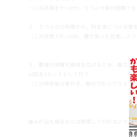
（この状態を5～10分。うつぶせ寝が困難で
２．うつぶせの状態から、肘を床につけ状態
（この状態で5～10分。腰が反った状態。ス
３．腰椎の伸展可動域を広げるため、腕立て
10回を1セットとして行う
（この時背筋は使わず、腕の力だけでリラッ
痛みが出た場合などは無理して行わないでく