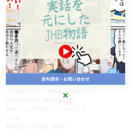
勉強だけでは独立される方のためになりません。
JHB整体スクールは
王道中の王道である「基本を大事にしたスクール」で
す。
さらに、現場で通用するセラピストを養成する為、
現場を知り尽くした講師陣による指導にこだわっていま
す。
☆☆☆
「資格を取ってからが勝負！」
資料請求・お問い合わせ
JHB整体スクールは
この当然のことに一生懸命に向き合います！
卒業後の勉強会、経営指導など
実際にサロンを運営しているからこそ
できる、
現場で生かせる知識・技術を