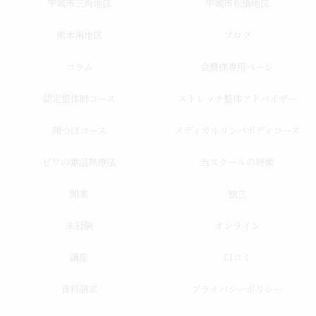
宇城市三角地区
宇城市松橋地区
熊本南地区
ブログ
コラム
会員様専用ページ
認定整体師コース
ストレッチ整体アドバイザー
顔つぼコース
メディカルリンパボディコース
ビワの葉温熱療法
当スクールの特徴
開業
独立
未経験
オンライン
講座
口コミ
資料請求
プライバシーポリシー