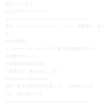
提供しています。
http://chb-school.com/
┏┏┏┏┏┏┏┏┏┏┏┏┏┏┏┏┏┏┏┏┏
整体、ボディケアセラピスト、リンパ、骨盤矯正、足つ
ぼ
の資格取得！
リラクゼーションセラピスト業で独立開業するなら
JHB整体スクール
日本健康美容普及協会
（運営会社 株式会社こころ）
http://chb-school.com
住所：熊本県熊本市東区尾ノ上1-7-18美創ビル1F
TEL：096-285-5311
┏┏┏┏┏┏┏┏┏┏┏┏┏┏┏┏┏┏┏┏┏