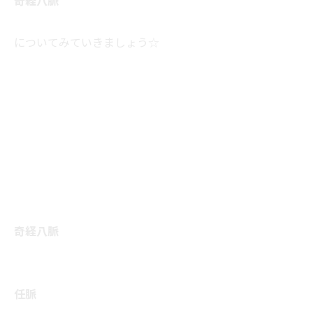
奇経八脈
についてみていきましょう☆
奇経八脈
任脈