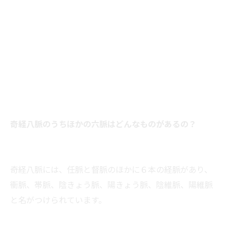
奇経八脈のうちほかの六脈はどんなものがあるの？
奇経八脈には、任脈と督脈のほかに６本の経脈があり、
衝脈、帯脈、陰きょう脈、陽きょう脈、陰維脈、陽維脈
と名がつけられています。