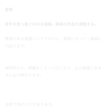
督脈
背中を真っ直ぐのぼる経脈。陽経の気血を調整する。
臀部にある長強というツボから、背骨にそって一直線に
のぼります。
頭頂部から、顔面をくだって口に入り、上の歯茎にある
ぎん交で終わります。
全部で28のツボがあります。