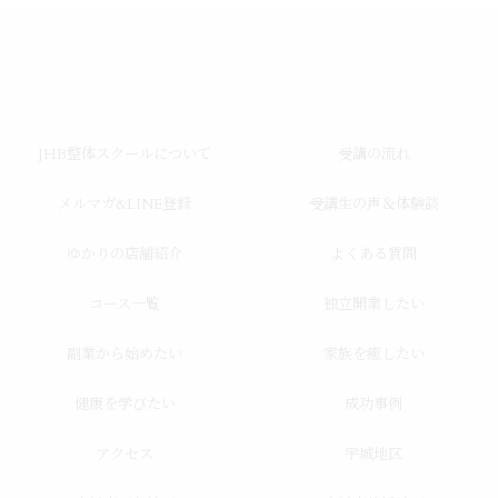
JHB整体スクールについて
受講の流れ
メルマガ&LINE登録
受講生の声＆体験談
ゆかりの店舗紹介
よくある質問
コース一覧
独立開業したい
副業から始めたい
家族を癒したい
健康を学びたい
成功事例
アクセス
宇城地区