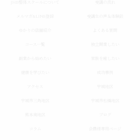
JHB整体スクールについて
受講の流れ
メルマガ&LINE登録
受講生の声＆体験談
ゆかりの店舗紹介
よくある質問
コース一覧
独立開業したい
副業から始めたい
家族を癒したい
健康を学びたい
成功事例
アクセス
宇城地区
宇城市三角地区
宇城市松橋地区
熊本南地区
ブログ
コラム
会員様専用ページ