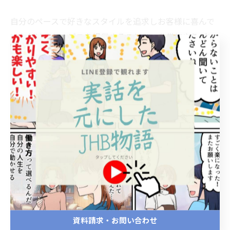
自分のペースで好きなスタイルを追求しお客様に喜んで
いただけるサービスを提供することは、非常にやりがい
のある仕事ですね♪
あなたもJHB整体スクールで学び、理想のサロン開業を
目指しましょう(/・ω・)/
私たちが全力でサポートし
あなたの夢を実現するお手伝いをします✊
さあ、新しい一歩を踏み出し、自宅サロンを開業する準
備を
始めてみませんか？あなたの未来が輝くことを心から願
資料請求・お問い合わせ
っています！