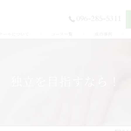
096-285-5311
スクールについて
コース一覧
成功事例
独立開業したい
E登録
副業から始めたい
独立を目指すなら！
体験談
家族を癒したい
紹介
健康を学びたい
整体のス