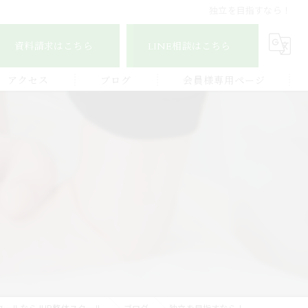
独立を目指すなら！
資料請求はこちら
LINE相談はこちら
アクセス
ブログ
会員様専用ページ
宇城地区
コラム
認定整体師コース
宇城市三角地区
ストレッチ整体アドバイザー
宇城市松橋地区
顔つぼコース
熊本南地区
メディカルリンパボディコース
ビワの葉温熱療法
クールならJHB整体スクール
ブログ
独立を目指すなら！