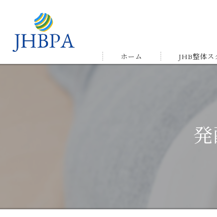
ホーム
JHB整体
受講の流れ
メルマガ&LIN
発
受講生の声＆
ゆかりの店舗
よくある質問