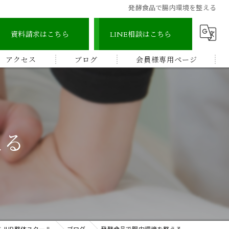
発酵食品で腸内環境を整える
資料請求はこちら
LINE相談はこちら
アクセス
ブログ
会員様専用ページ
宇城地区
コラム
認定整体師コース
宇城市三角地区
ストレッチ整体アドバイザー
える
宇城市松橋地区
顔つぼコース
熊本南地区
メディカルリンパボディコース
ビワの葉温熱療法
JHB整体スクール
ブログ
発酵食品で腸内環境を整える