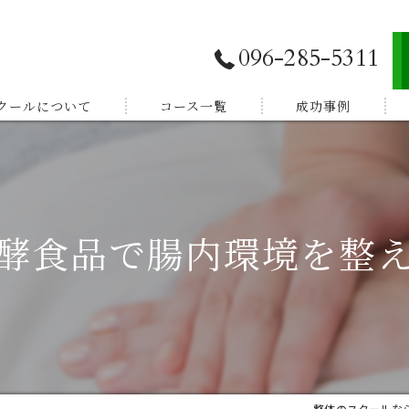
096-285-5311
スクールについて
コース一覧
成功事例
独立開業したい
E登録
副業から始めたい
酵食品で腸内環境を整
体験談
家族を癒したい
紹介
健康を学びたい
整体のスクールなら