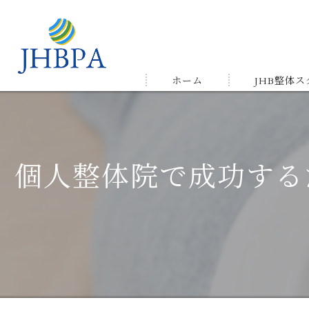
ホーム
JHB整体
受講の流れ
メルマガ&LIN
個人整体院で成功する
受講生の声＆
ゆかりの店舗
よくある質問