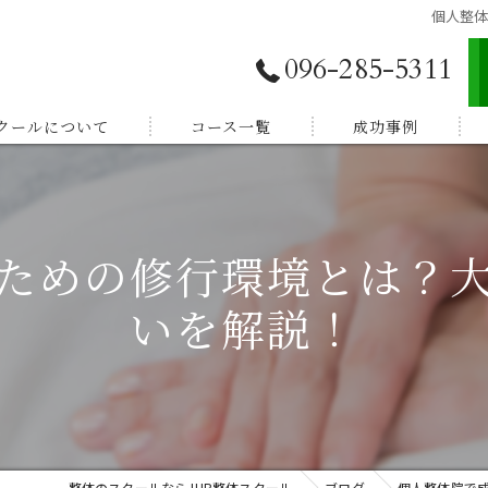
個人整
096-285-5311
スクールについて
コース一覧
成功事例
独立開業したい
E登録
副業から始めたい
ための修行環境とは？
体験談
家族を癒したい
いを解説！
紹介
健康を学びたい
整体のスクールならJHB整体スクール
ブログ
個人整体院で