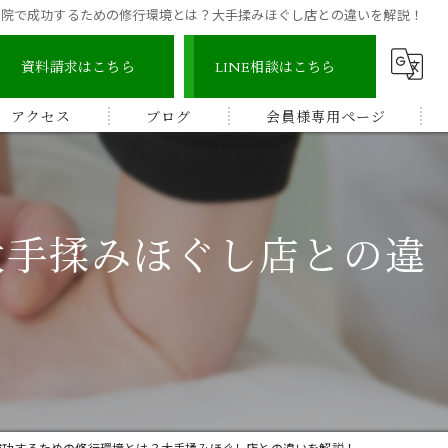
体院で成功するための修行環境とは？大手揉みほぐし店との違いを解説！
資料請求はこちら
LINE相談はこちら
アクセス
ブログ
会員様専用ページ
宇城地区
コラム
認定整体師コース
宇城市三角地区
ストレッチ整体アドバイザー
大手揉みほぐし店との違
宇城市松橋地区
顔つぼコース
熊本南地区
メディカルリンパボディコース
ビワの葉温熱療法
成功するための修行環境とは？大手揉みほぐし店との違いを解説！