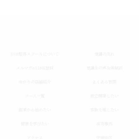
JHB整体スクールについて
受講の流れ
メルマガ&LINE登録
受講生の声＆体験談
ゆかりの店舗紹介
よくある質問
コース一覧
独立開業したい
副業から始めたい
家族を癒したい
健康を学びたい
成功事例
アクセス
宇城地区