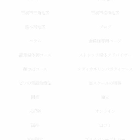
宇城市三角地区
宇城市松橋地区
熊本南地区
ブログ
コラム
会員様専用ページ
認定整体師コース
ストレッチ整体アドバイザー
顔つぼコース
メディカルリンパボディコース
ビワの葉温熱療法
当スクールの特徴
開業
独立
未経験
オンライン
講座
口コミ
資料請求
プライバシーポリシー