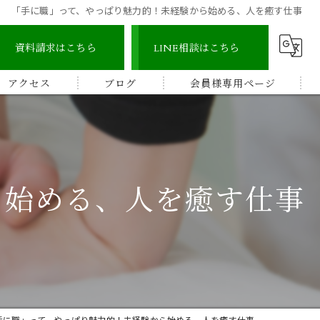
「手に職」って、やっぱり魅力的！未経験から始める、人を癒す仕事
資料請求はこちら
LINE相談はこちら
アクセス
ブログ
会員様専用ページ
宇城地区
コラム
認定整体師コース
宇城市三角地区
ストレッチ整体アドバイザー
ら始める、人を癒す仕事
宇城市松橋地区
顔つぼコース
熊本南地区
メディカルリンパボディコース
ビワの葉温熱療法
手に職」って、やっぱり魅力的！未経験から始める、人を癒す仕事