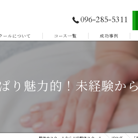
096-285-5311
スクールについて
コース一覧
成功事例
独立開業したい
E登録
副業から始めたい
ぱり魅力的！未経験か
体験談
家族を癒したい
紹介
健康を学びたい
整体のスクールならJHB整体スクール
ブログ
「