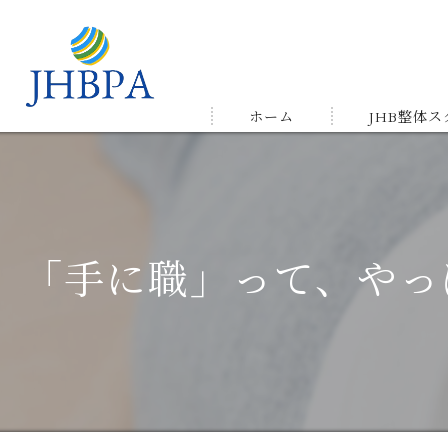
ホーム
JHB整体
受講の流れ
メルマガ&LIN
「手に職」って、やっ
受講生の声＆
ゆかりの店舗
よくある質問