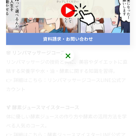
🌿 整体師コース
整体の技術に加え、東洋思想に基づいた食材選びや腸内
環境の整え方、水や酵素の正しい知識を学べます。
👉 詳細はこちら：
整体コースLINE公式アカウント
資料請求・お問い合わせ
🌸 リンパマッサージコース
リンパマッサージの技術と共に、美容やダイエットに直
結する栄養学や水・油・酵素に関する知識を習得。
👉 詳細はこちら：
リンパマッサージコースLINE公式ア
カウント
🍹 酵素ジュースマイスターコース
体に優しい酵素ジュースの作り方や酵素の活用方法を学
べる人気のコース。
👉 詳細はこちら：
酵素ジュースマイスターLINE公式ア