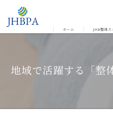
ホーム
JHB整体
受講の流れ
メルマガ&LIN
地域で活躍する「整
受講生の声＆
ゆかりの店舗
よくある質問