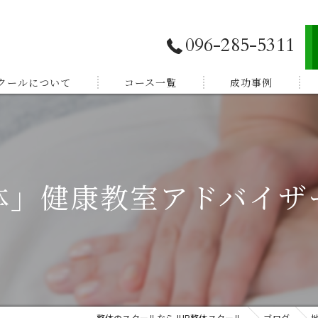
096-285-5311
スクールについて
コース一覧
成功事例
独立開業したい
E登録
副業から始めたい
体」健康教室アドバイザ
体験談
家族を癒したい
紹介
健康を学びたい
整体のスクールならJHB整体スクール
ブログ