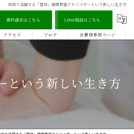
地域で活躍する「整体」健康教室アドバイザーという新しい生き方
資料請求はこちら
LINE相談はこちら
アクセス
ブログ
会員様専用ページ
宇城地区
コラム
認定整体師コース
宇城市三角地区
ストレッチ整体アドバイザー
ーという新しい生き方
宇城市松橋地区
顔つぼコース
熊本南地区
メディカルリンパボディコース
ビワの葉温熱療法
地域で活躍する「整体」健康教室アドバイザーという新しい生き方