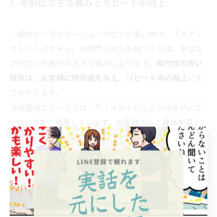
3. 差別化できる強みとリピート率向上
一般的なリラクゼーションサロンが多い中で、「メディ
カルリンパボディ」の専門スキルを持つことは、あなた
のサロンや施術の大きな強みになります。
専門性の高い
技術は、お客様に特別感を与え、リピート率の向上
にも
つながります。
JHB整体スクールでは、**「メディカルリンパボディコ
ース」**をご用意しています。お客様の心と身体を深く
癒やし、健康をサポートするプロフェッショナルとし
て、ワンランク上の技術を身につけませんか？
＞＞JHB整体スクールのメディカルリンパボディコース
詳細はこちら