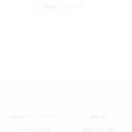
骨盤矯正
ヘッドスパ
JHB整体スクールについて
受講の流れ
メルマガ&LINE登録
受講生の声＆体験談