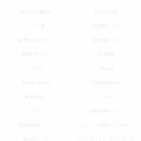
ゆかりの店舗紹介
よくある質問
コース一覧
独立開業したい
副業から始めたい
家族を癒したい
健康を学びたい
成功事例
アクセス
宇城地区
宇城市三角地区
宇城市松橋地区
熊本南地区
ブログ
コラム
会員様専用ページ
認定整体師コース
ストレッチ整体アドバイザー
顔つぼコース
メディカルリンパボディコース