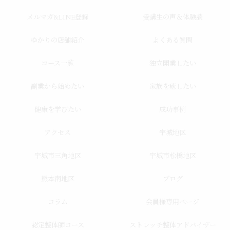
メルマガ&LINE登録
受講生の声＆体験談
ゆかりの店舗紹介
よくある質問
コース一覧
独立開業したい
副業から始めたい
家族を癒したい
健康を学びたい
成功事例
アクセス
宇城地区
宇城市三角地区
宇城市松橋地区
熊本南地区
ブログ
コラム
会員様専用ページ
認定整体師コース
ストレッチ整体アドバイザー