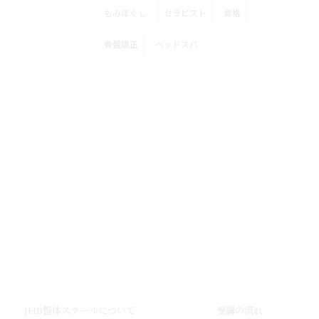
もみほぐし
セラピスト
資格
骨盤矯正
ヘッドスパ
JHB整体スクールについて
受講の流れ