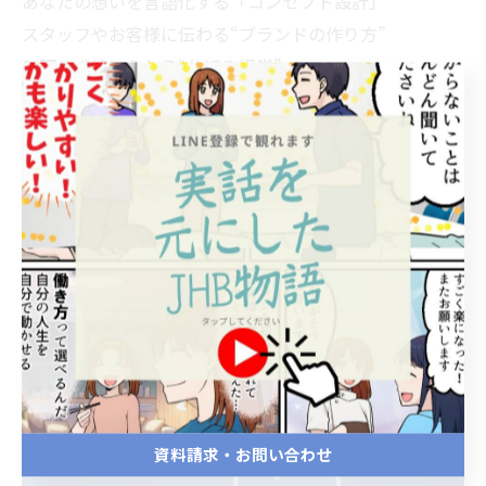
あなたの想いを言語化する「コンセプト設計」
スタッフやお客様に伝わる“ブランドの作り方”
無理せず続けられる“仕組み経営”
サロンは「形」ではなく「想い」から生まれます。
あなたの想いが言葉になったとき、サロンはもっと強
く、もっと優しく輝きます♪
👉 詳しくはライン公式アカウントから
[
Salon Owners Academy｜SOA公式ページ
]
資料請求・お問い合わせ