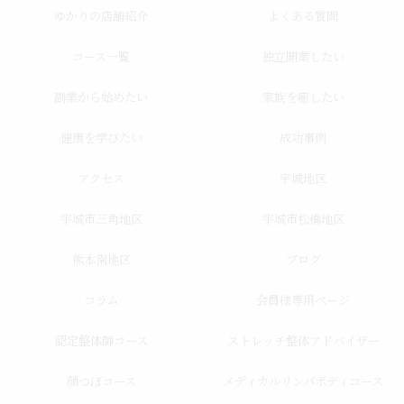
ゆかりの店舗紹介
よくある質問
コース一覧
独立開業したい
副業から始めたい
家族を癒したい
健康を学びたい
成功事例
アクセス
宇城地区
宇城市三角地区
宇城市松橋地区
熊本南地区
ブログ
コラム
会員様専用ページ
認定整体師コース
ストレッチ整体アドバイザー
顔つぼコース
メディカルリンパボディコース