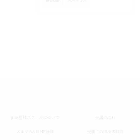
骨盤矯正
ヘッドスパ
JHB整体スクールについて
受講の流れ
メルマガ&LINE登録
受講生の声＆体験談