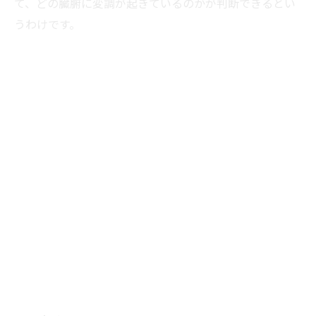
て、どの臓腑に変調が起きているのかが判断できるとい
うわけです。