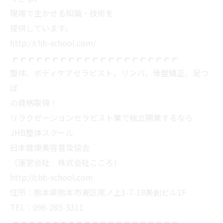
現場で生かせる知識・技術を
提供しています。
http://chb-school.com/
┏┏┏┏┏┏┏┏┏┏┏┏┏┏┏┏┏┏┏┏┏
整体、ボディケアセラピスト、リンパ、骨盤矯正、足つ
ぼ
の資格取得！
リラクゼーションセラピスト業で独立開業するなら
JHB整体スクール
日本健康美容普及協会
（運営会社 株式会社こころ）
http://chb-school.com
住所：熊本県熊本市東区尾ノ上1-7-18美創ビル1F
TEL：096-285-5311
┏┏┏┏┏┏┏┏┏┏┏┏┏┏┏┏┏┏┏┏┏