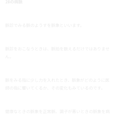
28の病脈
脈診でみる脈のようすを脈象といいます。
脈診をおこなうときは、脈拍を数えるだけではありませ
ん。
脈をみる指に少し力を入れたとき、脈象がどのように医
師の指に響いてくるか、その変化もみているのです。
健康なときの脈象を正常脈、調子が悪いときの脈象を病