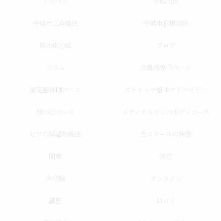
アクセス
宇城地区
宇城市三角地区
宇城市松橋地区
熊本南地区
ブログ
コラム
会員様専用ページ
認定整体師コース
ストレッチ整体アドバイザー
顔つぼコース
メディカルリンパボディコース
ビワの葉温熱療法
当スクールの特徴
開業
独立
未経験
オンライン
講座
口コミ