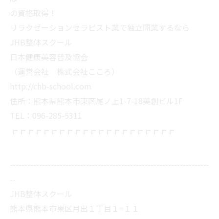
の資格取得！
リラクゼーションセラピスト業で独立開業するなら
JHB整体スクール
日本健康美容普及協会
（運営会社 株式会社こころ）
http://chb-school.com
住所：熊本県熊本市東区尾ノ上1-7-18美創ビル1F
TEL：096-285-5311
┏┏┏┏┏┏┏┏┏┏┏┏┏┏┏┏┏┏┏┏┏
--------------------------------------------------------------------
--
JHB整体スクール
熊本県熊本市東区月出１丁目１−１１