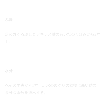
ふ陽
足の外くるぶしとアキレス腱のあいだのくぼみから3寸
上。
水分
へその中央から1寸上。水のめぐりの調整に高い効果。
余分な水分を排出する。