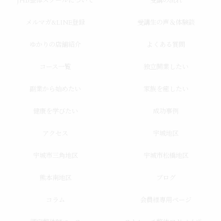
JHB整体スクールについて
受講の流れ
メルマガ&LINE登録
受講生の声＆体験談
ゆかりの店舗紹介
よくある質問
コース一覧
独立開業したい
副業から始めたい
家族を癒したい
健康を学びたい
成功事例
アクセス
宇城地区
宇城市三角地区
宇城市松橋地区
熊本南地区
ブログ
コラム
会員様専用ページ