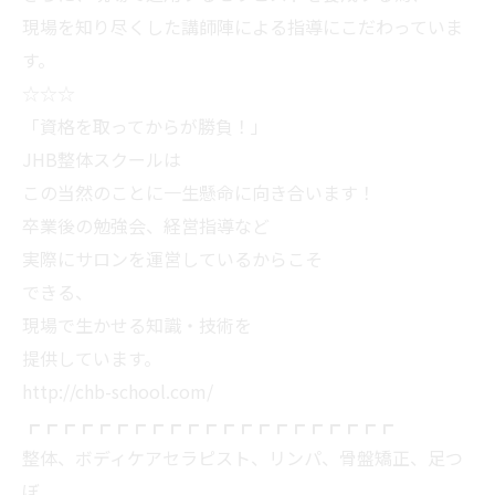
現場を知り尽くした講師陣による指導にこだわっていま
す。
☆☆☆
「資格を取ってからが勝負！」
JHB整体スクールは
この当然のことに一生懸命に向き合います！
卒業後の勉強会、経営指導など
実際にサロンを運営しているからこそ
できる、
現場で生かせる知識・技術を
提供しています。
http://chb-school.com/
┏┏┏┏┏┏┏┏┏┏┏┏┏┏┏┏┏┏┏┏┏
整体、ボディケアセラピスト、リンパ、骨盤矯正、足つ
ぼ