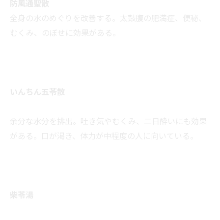
防風通聖散
全身の水のめぐりを改善する。太鼓腹の肥満症、便秘、
むくみ、のぼせに効果がある。
いんちん五苓散
余分な水分を排出。吐き気やむくみ、二日酔いにも効果
がある。口が渇き、体力が中程度の人に向いている。
柴苓湯