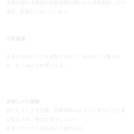
炎症を鎮める柴胡や利尿作用の高いふく苓を配合。口が
渇き、尿量が少ない人に向く。
小青竜湯
全身の水のめぐりを調整するので、水のような鼻水や
痰、むくみにも効果がある。
当帰しゃく薬散
血行をよくする当帰、利尿作用のあるふく苓などの生薬
が配合され、体力が低下していて、
めまいやむくみのある人に使われる。