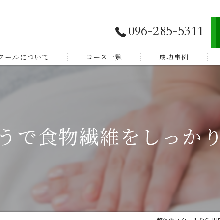
096-285-5311
スクールについて
コース一覧
成功事例
独立開業したい
E登録
副業から始めたい
うで食物繊維をしっか
体験談
家族を癒したい
紹介
健康を学びたい
整体のスクールならJH