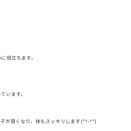
のに役立ちます。
っています。
良くなり、体もスッキリします(*^-^*)