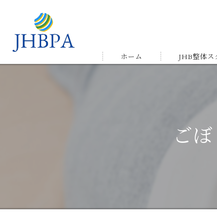
ホーム
JHB整体
受講の流れ
メルマガ&LIN
ごぼ
受講生の声＆
ゆかりの店舗
よくある質問