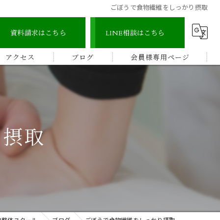
ごぼうで食物繊維をしっかり摂取
資料請求はこちら
LINE相談はこちら
アクセス
ブログ
会員様専用ページ
宇城地区
コラム
認定整体師コース
宇城市三角地区
ストレッチ整体アドバイザー
り摂取
宇城市松橋地区
顔つぼコース
熊本南地区
メディカルリンパボディコース
ビワの葉温熱療法
B整体スクール
ブログ
ごぼうで食物繊維をしっかり摂取