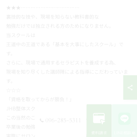
★★★………………………………
裏技的な技や、現場を知らない教科書的な
勉強だけでは独立される方のためになりません。
当スクールは
王道中の王道である「基本を大事にしたスクール」で
す。
さらに、現場で通用するセラピストを養成する為、
現場を知り尽くした講師陣による指導にこだわっていま
す。
☆☆☆
「資格を取ってからが勝負！」
JHB整体スクールは
この当然のことに一生懸命に向き合います！
096-285-5311
卒業後の勉強会、経営指導など
資料請求
LINE相談
実際にサロンを運営しているからこそ