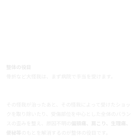
整体の役目
骨折など大怪我は、まず病院で手当を受けます。
その怪我が治ったあと、その怪我によって受けたショッ
クを取り除いたり、受傷部位を中心とした全体のバラン
スの歪みを整え、原因不明の
偏頭痛、肩こり、生理痛、
便秘等
のもとを解消するのが整体の役目です。