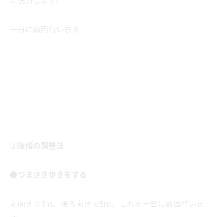
に脱力します。
一日に数回行います。
②後傾の調整法
●つまさき歩きをする
前向きで5ｍ、後ろ向きで5ｍ、これを一日に数回行いま