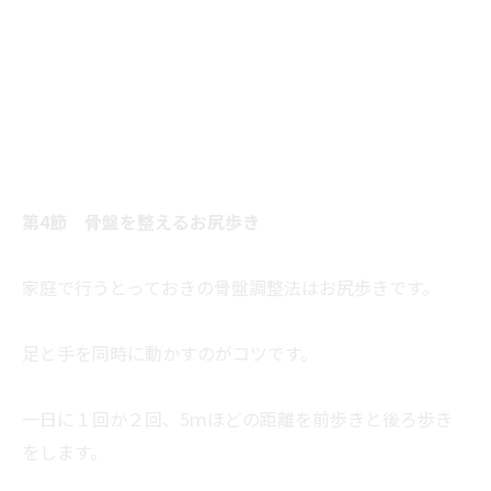
第4節 骨盤を整えるお尻歩き
家庭で行うとっておきの骨盤調整法はお尻歩きです。
足と手を同時に動かすのがコツです。
一日に１回か２回、5ｍほどの距離を前歩きと後ろ歩き
をします。